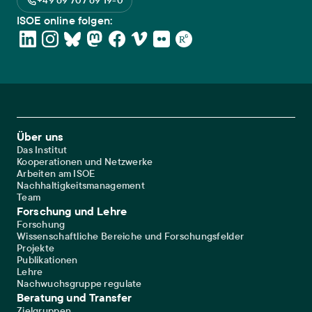
+49 69 707 69 19-0
ISOE online folgen:
Footer Main Navigation
Über uns
Das Institut
Kooperationen und Netzwerke
Arbeiten am ISOE
Nachhaltigkeitsmanagement
Team
Forschung und Lehre
Forschung
Wissenschaftliche Bereiche und Forschungsfelder
Projekte
Publikationen
Lehre
Nachwuchsgruppe regulate
Beratung und Transfer
Zielgruppen