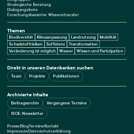
Strategische Beratung
Dialogangebote
Forschungsbasierter Wissenstransfer
Themen
Biodiversität
Klimaanpassung
Landnutzung
Mobilität
Schadstoffrisiken
Suffizienz
Transformation
Veränderung ist möglich
Wasser
Wissen und Partizipation
Direkt in unseren Datenbanken suchen
Team
Projekte
Publikationen
Archivierte Inhalte
Beitragsarchiv
Vergangene Termine
ISOE-Newsletter
Service navigation
Presse
Blog
Termine
Kontakt
Legal navigation
Impressum
Datenschutzerklärung