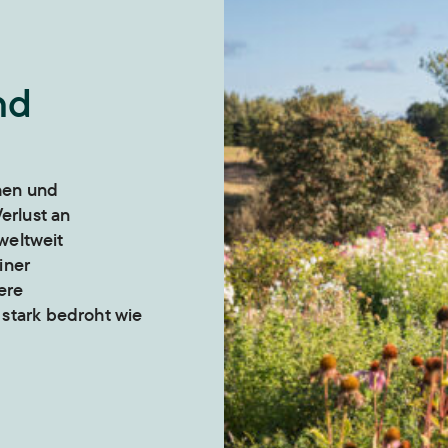
nd
chen und
erlust an
 weltweit
iner
sere
stark bedroht wie