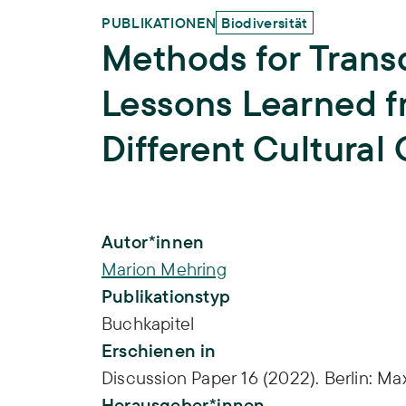
PUBLIKATIONEN
Biodiversität
Methods for Transd
Lessons Learned f
Different Cultural
Publikations-Infos
Autor*innen
Marion Mehring
Publikationstyp
Buchkapitel
Erschienen in
Discussion Paper 16 (2022). Berlin: M
Herausgeber*innen