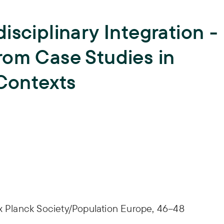
Lehre
isciplinary Integration -
Hochschullehre und
Biodiversität
Nachwuchsbildung,
rom Case Studies in
Lehrende,
Lehrveranstaltungen,
Landnutzung
Abschlussarbeiten,
ISOE-Lecture
 Contexts
Schadstoffrisiken
Nachwuchsgruppe regulate
Transformation
Wissen und Partizipation
ax Planck Society/Population Europe, 46–48