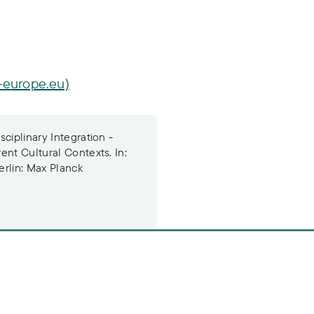
n-europe.eu)
ciplinary Integration -
ent Cultural Contexts. In:
erlin: Max Planck
n