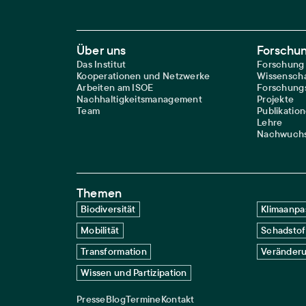
Footer Main Navigation
Über uns
Forschu
Das Institut
Forschung
Kooperationen und Netzwerke
Wissenscha
Arbeiten am ISOE
Forschungs
Nachhaltigkeitsmanagement
Projekte
Team
Publikatio
Lehre
Nachwuchs
Themen
Biodiversität
Klimaanpa
Mobilität
Schadstof
Transformation
Veränderu
Wissen und Partizipation
Presse
Blog
Termine
Kontakt
Service navigation