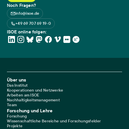
Noch Fragen?
info@isoe.de
+49 69 707 69 19-0
ISOE online folgen:
Footer Main Navigation
Über uns
Das Institut
Kooperationen und Netzwerke
Arbeiten am ISOE
Nachhaltigkeitsmanagement
Team
Forschung und Lehre
Forschung
Wissenschaftliche Bereiche und Forschungsfelder
Projekte