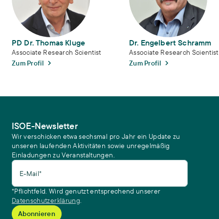
PD Dr. Thomas Kluge
Dr. Engelbert Schramm
Associate Research Scientist
Associate Research Scientist
Zum Profil
Zum Profil
ISOE-Newsletter
Wir verschicken etwa sechsmal pro Jahr ein Update zu
unseren laufenden Aktivitäten sowie unregelmäßig
Einladungen zu Veranstaltungen.
E-Mail*
*Pflichtfeld. Wird genutzt entsprechend unserer
Datenschutzerklärung
.