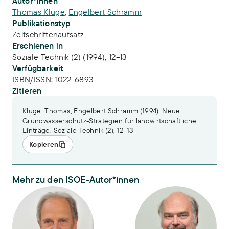
Publikations-Infos
Autor*innen
Thomas Kluge
,
Engelbert Schramm
Publikationstyp
Zeitschriftenaufsatz
Erschienen in
Soziale Technik (2) (1994), 12–13
Verfügbarkeit
ISBN/ISSN:
1022-6893
Zitieren
Kluge, Thomas, Engelbert Schramm (1994): Neue
Grundwasserschutz-Strategien für landwirtschaftliche
Einträge. Soziale Technik (2), 12–13
Kopieren
Mehr zu den ISOE-Autor*innen
PD Dr. Thomas Kluge
Dr. Engelbert Schramm