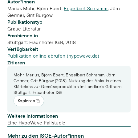
Publikations-Infos
Autor*innen
Marius Mohr
,
Björn Ebert
,
Engelbert Schramm
,
Jörn
Germer
,
Grit Bürgow
Publikationstyp
Graue Literatur
Erschienen in
Stuttgart: Fraunhofer IGB, 2018
Verfügbarkeit
Publikation online abrufen (hypowave.de)
Zitieren
Mohr, Marius, Björn Ebert, Engelbert Schramm, Jörn
Germer, Grit Bürgow (2018): Nutzung des Ablaufs eines
Klärteichs zur Gemüseproduktion im Landkreis Grifhorn.
Stuttgart: Fraunhofer IGB
Kopieren
Weitere Informationen
Eine HypoWave-Fallstudie
Mehr zu den ISOE-Autor*innen