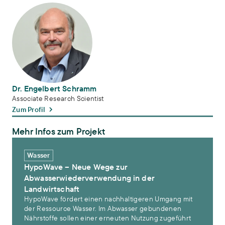
Dr. Engelbert Schramm
Dr. Engelbert Schramm
Associate Research Scientist
Zum Profil
Mehr Infos zum Projekt
HypoWave – Neue Wege zur Abwasserwiederverwendung in der La
Wasser
HypoWave – Neue Wege zur
Abwasserwiederverwendung in der
Landwirtschaft
HypoWave fördert einen nachhaltigeren Umgang mit
der Ressource Wasser. Im Abwasser gebundenen
Nährstoffe sollen einer erneuten Nutzung zugeführt