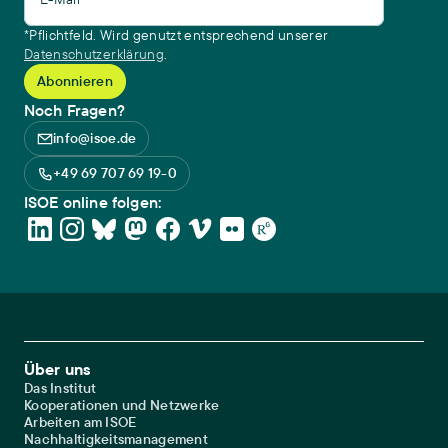
*Pflichtfeld. Wird genutzt entsprechend unserer
Datenschutzerklärung
.
Noch Fragen?
info@isoe.de
+49 69 707 69 19-0
ISOE online folgen:
Footer Main Navigation
Über uns
Das Institut
Kooperationen und Netzwerke
Arbeiten am ISOE
Nachhaltigkeitsmanagement