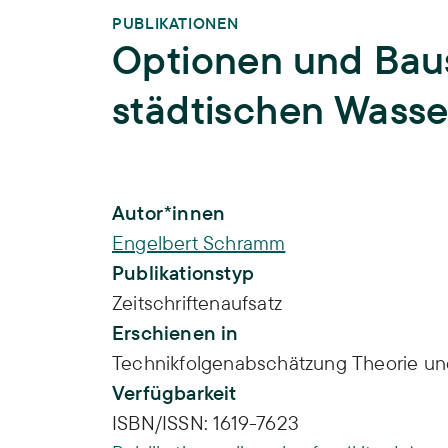
PUBLIKATIONEN
Optionen und Baus
städtischen Wasser
Publikations-Infos
Autor*innen
Engelbert Schramm
Publikationstyp
Zeitschriftenaufsatz
Erschienen in
Technikfolgenabschätzung Theorie und 
Verfügbarkeit
ISBN/ISSN:
1619-7623