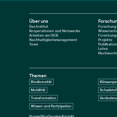
Footer Main Navigation
Über uns
Forschu
Das Institut
Forschung
Kooperationen und Netzwerke
Wissenscha
Arbeiten am ISOE
Forschungs
Nachhaltigkeitsmanagement
Projekte
Team
Publikatio
Lehre
Nachwuchs
Themen
Biodiversität
Klimaanpa
Mobilität
Schadstof
Transformation
Veränderu
Wissen und Partizipation
Presse
Blog
Termine
Kontakt