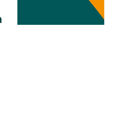
Transdisziplinarität
n
Klimaanpassung
Mobilität
Suffizienz
Wasser