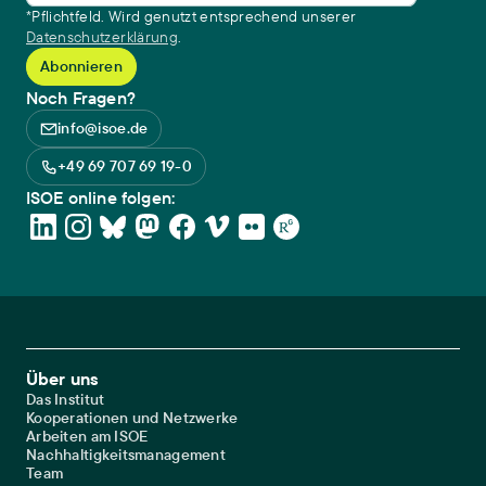
*Pflichtfeld. Wird genutzt entsprechend unserer
Datenschutzerklärung
.
Noch Fragen?
info@isoe.de
+49 69 707 69 19-0
ISOE online folgen:
Footer Main Navigation
Über uns
Das Institut
Kooperationen und Netzwerke
Arbeiten am ISOE
Nachhaltigkeitsmanagement
Team