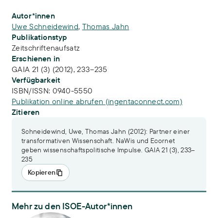
Publikations-Infos
Autor*innen
Uwe Schneidewind
,
Thomas Jahn
Publikationstyp
Zeitschriftenaufsatz
Erschienen in
GAIA 21 (3) (2012), 233–235
Verfügbarkeit
ISBN/ISSN:
0940-5550
Publikation online abrufen (ingentaconnect.com)
Zitieren
Schneidewind, Uwe, Thomas Jahn (2012): Partner einer
transformativen Wissenschaft. NaWis und Ecornet
geben wissenschaftspolitische Impulse. GAIA 21 (3), 233–
235
Kopieren
Mehr zu den ISOE-Autor*innen
Dr. Thomas Jahn