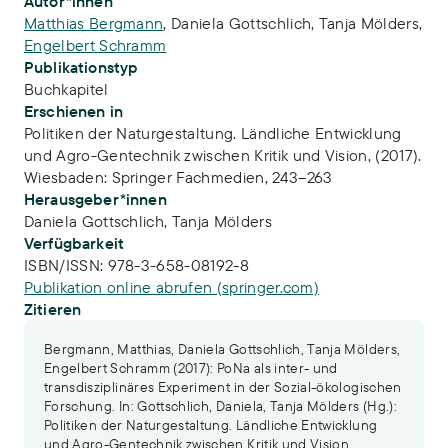
Publikations-Infos
Autor*innen
Matthias Bergmann
,
Daniela Gottschlich
,
Tanja Mölders
,
Engelbert Schramm
Publikationstyp
Buchkapitel
Erschienen in
Politiken der Naturgestaltung. Ländliche Entwicklung
und Agro-Gentechnik zwischen Kritik und Vision, (2017).
Wiesbaden: Springer Fachmedien, 243–263
Herausgeber*innen
Daniela Gottschlich,
Tanja Mölders
Verfügbarkeit
ISBN/ISSN:
978-3-658-08192-8
Publikation online abrufen (springer.com)
Zitieren
Bergmann, Matthias, Daniela Gottschlich, Tanja Mölders,
Engelbert Schramm (2017): PoNa als inter- und
transdisziplinäres Experiment in der Sozial-ökologischen
Forschung. In: Gottschlich, Daniela, Tanja Mölders (Hg.):
Politiken der Naturgestaltung. Ländliche Entwicklung
und Agro-Gentechnik zwischen Kritik und Vision.