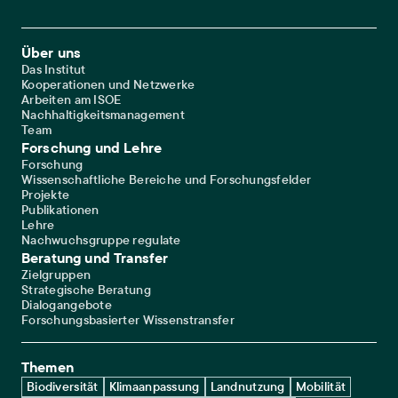
Footer Main Navigation
Über uns
Das Institut
Kooperationen und Netzwerke
Arbeiten am ISOE
Nachhaltigkeitsmanagement
Team
Forschung und Lehre
Forschung
Wissenschaftliche Bereiche und Forschungsfelder
Projekte
Publikationen
Lehre
Nachwuchsgruppe regulate
Beratung und Transfer
Zielgruppen
Strategische Beratung
Dialogangebote
Forschungsbasierter Wissenstransfer
Themen
Biodiversität
Klimaanpassung
Landnutzung
Mobilität