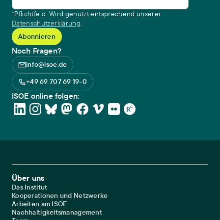
*Pflichtfeld. Wird genutzt entsprechend unserer
Datenschutzerklärung
.
Noch Fragen?
info@isoe.de
+49 69 707 69 19-0
ISOE online folgen:
Footer Main Navigation
Über uns
Das Institut
Kooperationen und Netzwerke
Arbeiten am ISOE
Nachhaltigkeitsmanagement