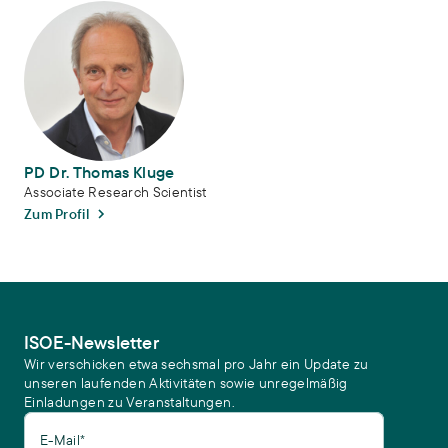
PD Dr. Thomas Kluge
PD Dr. Thomas Kluge
Associate Research Scientist
Zum Profil
ISOE-Newsletter
Wir verschicken etwa sechsmal pro Jahr ein Update zu
unseren laufenden Aktivitäten sowie unregelmäßig
Einladungen zu Veranstaltungen.
E-Mail*