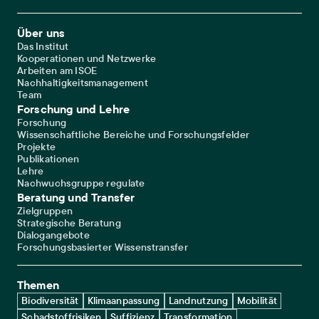
Footer Main Navigation
Über uns
Das Institut
Kooperationen und Netzwerke
Arbeiten am ISOE
Nachhaltigkeitsmanagement
Team
Forschung und Lehre
Forschung
Wissenschaftliche Bereiche und Forschungsfelder
Projekte
Publikationen
Lehre
Nachwuchsgruppe regulate
Beratung und Transfer
Zielgruppen
Strategische Beratung
Dialogangebote
Forschungsbasierter Wissenstransfer
Themen
Biodiversität
Klimaanpassung
Landnutzung
Mobilität
Schadstoffrisiken
Suffizienz
Transformation