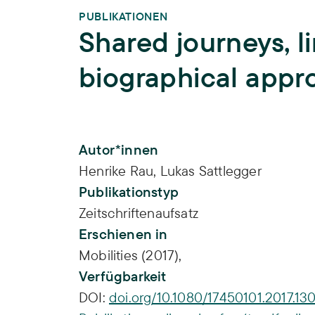
PUBLIKATIONEN
Shared journeys, li
biographical appro
Publikations-Infos
Autor*innen
Henrike Rau
,
Lukas Sattlegger
Publikationstyp
Zeitschriftenaufsatz
Erschienen in
Mobilities (2017),
Verfügbarkeit
DOI:
doi.org/10.1080/17450101.2017.1