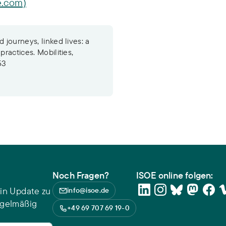
e.com)
 journeys, linked lives: a
practices. Mobilities,
53
Noch Fragen?
ISOE online folgen:
in Update zu
info@isoe.de
egelmäßig
+49 69 707 69 19-0