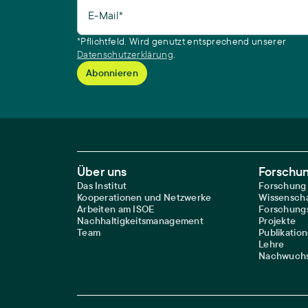
E-Mail*
*Pflichtfeld. Wird genutzt entsprechend unserer
Datenschutzerklärung
.
Footer Main Navigation
Über uns
Forschu
Das Institut
Forschung
Kooperationen und Netzwerke
Wissenscha
Arbeiten am ISOE
Forschungs
Nachhaltigkeitsmanagement
Projekte
Team
Publikatio
Lehre
Nachwuchs