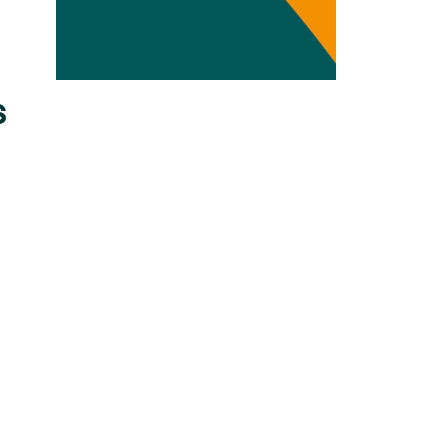
Transdisziplinarität
Klimaanpassung
s
Mobilität
Suffizienz
Wasser