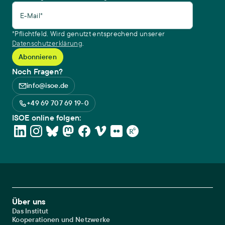
E-Mail*
*Pflichtfeld. Wird genutzt entsprechend unserer
Datenschutzerklärung
.
Noch Fragen?
info@isoe.de
+49 69 707 69 19-0
ISOE online folgen:
Footer Main Navigation
Über uns
Das Institut
Kooperationen und Netzwerke