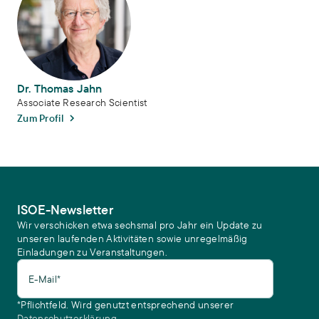
Dr. Thomas Jahn
Associate Research Scientist
Zum Profil
ISOE-Newsletter
Wir verschicken etwa sechsmal pro Jahr ein Update zu
unseren laufenden Aktivitäten sowie unregelmäßig
Einladungen zu Veranstaltungen.
E-Mail*
*Pflichtfeld. Wird genutzt entsprechend unserer
Datenschutzerklärung
.