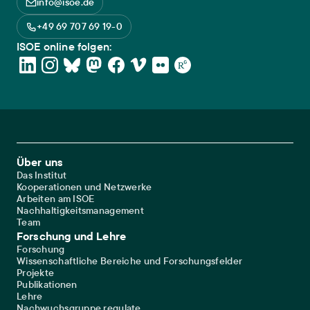
info@isoe.de
+49 69 707 69 19-0
ISOE online folgen:
Footer Main Navigation
Über uns
Das Institut
Kooperationen und Netzwerke
Arbeiten am ISOE
Nachhaltigkeitsmanagement
Team
Forschung und Lehre
Forschung
Wissenschaftliche Bereiche und Forschungsfelder
Projekte
Publikationen
Lehre
Nachwuchsgruppe regulate