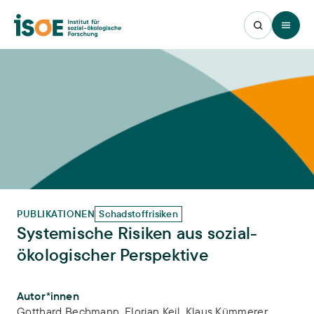
Open 
PUBLIKATIONEN
Schadstoffrisiken
Systemische Risiken aus sozial-
ökologischer Perspektive
Publikations-Infos
Autor*innen
Gotthard Bechmann
,
Florian Keil
,
Klaus Kümmerer
,