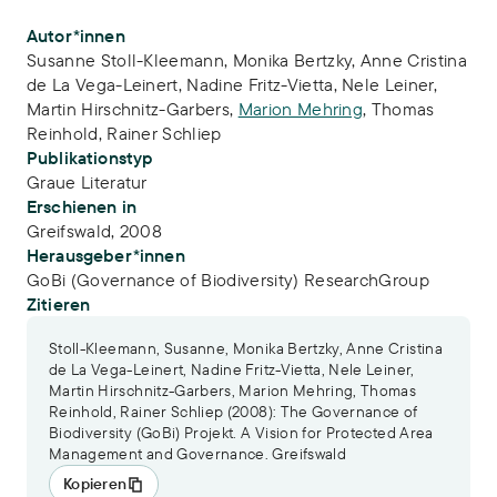
Publikations-Infos
Autor*innen
Susanne Stoll-Kleemann
,
Monika Bertzky
,
Anne Cristina
de La Vega-Leinert
,
Nadine Fritz-Vietta
,
Nele Leiner
,
Martin Hirschnitz-Garbers
,
Marion Mehring
,
Thomas
Reinhold
,
Rainer Schliep
Publikationstyp
Graue Literatur
Erschienen in
Greifswald, 2008
Herausgeber*innen
GoBi (Governance of Biodiversity) ResearchGroup
Zitieren
Stoll-Kleemann, Susanne, Monika Bertzky, Anne Cristina
de La Vega-Leinert, Nadine Fritz-Vietta, Nele Leiner,
Martin Hirschnitz-Garbers, Marion Mehring, Thomas
Reinhold, Rainer Schliep (2008): The Governance of
Biodiversity (GoBi) Projekt. A Vision for Protected Area
Management and Governance. Greifswald
Kopieren