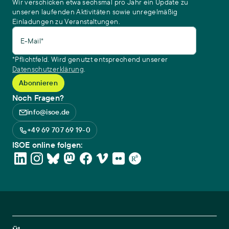
Wir verschicken etwa sechsmal pro Jahr ein Update zu
unseren laufenden Aktivitäten sowie unregelmäßig
Einladungen zu Veranstaltungen.
E-Mail*
*Pflichtfeld. Wird genutzt entsprechend unserer
Datenschutzerklärung
.
Noch Fragen?
info@isoe.de
+49 69 707 69 19-0
ISOE online folgen:
Footer Main Navigation