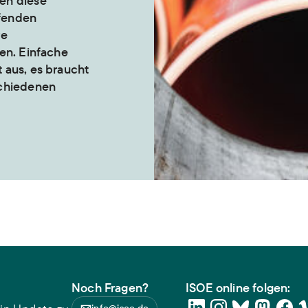
en diese
ifenden
re
en. Einfache
 aus, es braucht
schiedenen
Noch Fragen?
ISOE online folgen: