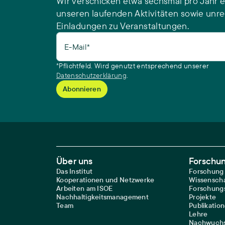
Wir verschicken etwa sechsmal pro Jahr e
unseren laufenden Aktivitäten sowie unr
Einladungen zu Veranstaltungen.
E-Mail*
*Pflichtfeld. Wird genutzt entsprechend unserer
Datenschutzerklärung
.
Footer Main Navigation
Über uns
Forschu
Das Institut
Forschung
Kooperationen und Netzwerke
Wissenscha
Arbeiten am ISOE
Forschungs
Nachhaltigkeitsmanagement
Projekte
Team
Publikatio
Lehre
Nachwuchs