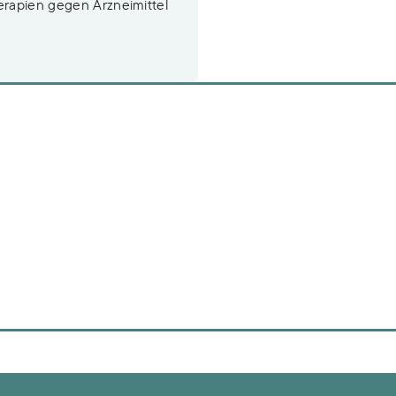
herapien gegen Arzneimittel
n
ittelwirkstoffen im Trinkwasser