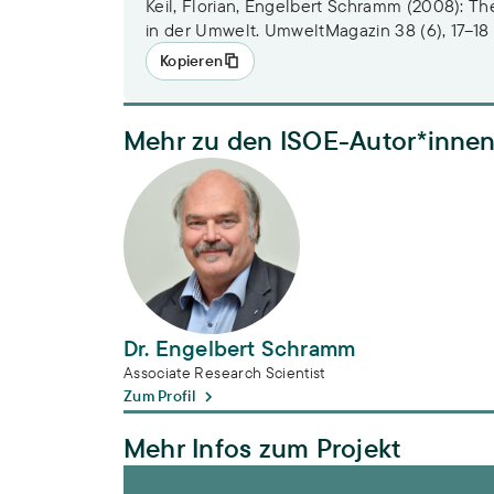
Keil, Florian, Engelbert Schramm (2008): T
in der Umwelt. UmweltMagazin 38 (6), 17–18
Kopieren
Mehr zu den ISOE-Autor*inne
Dr. Engelbert Schramm
Dr. Engelbert Schramm
Associate Research Scientist
Zum Profil
Mehr Infos zum Projekt
start – Strategien zum Umgang mit Arzneim