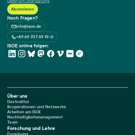
Datenschutzerklärung
.
Noch Fragen?
info@isoe.de
+49 69 707 69 19-0
ISOE online folgen:
Footer Main Navigation
Über uns
Das Institut
Kooperationen und Netzwerke
Arbeiten am ISOE
Nachhaltigkeitsmanagement
Team
Forschung und Lehre
Forschung