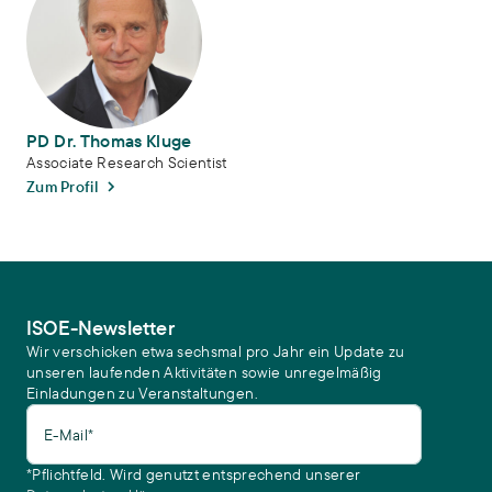
PD Dr. Thomas Kluge
Associate Research Scientist
Zum Profil
ISOE-Newsletter
Wir verschicken etwa sechsmal pro Jahr ein Update zu
unseren laufenden Aktivitäten sowie unregelmäßig
Einladungen zu Veranstaltungen.
E-Mail*
*Pflichtfeld. Wird genutzt entsprechend unserer