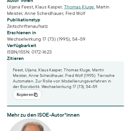
Publikations-Infos
Autor*innen
Uljana Feest
,
Klaus Kasper
,
Thomas Kluge
,
Martin
Meister
,
Anne Scheidhauer
,
Fred Wolf
Publikationstyp
Zeitschriftenaufsatz
Erschienen in
Wechselwirkung 17 (73) (1995), 54–59
Verfügbarkeit
ISBN/ISSN:
0172-1623
Zitieren
Feest, Uljana, Klaus Kasper, Thomas Kluge, Martin
Meister, Anne Scheidhauer, Fred Wolf (1995): Tierische
Automaten. Zur Rolle von Modellierungsverfahren in
der Biorobotik. Wechselwirkung 17 (73), 54–59
Kopieren
Mehr zu den ISOE-Autor*innen
PD Dr. Thomas Kluge