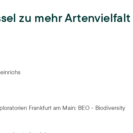
Lehre
sel zu mehr Artenvielfalt
Hochschullehre und
Biodiversität
Nachwuchsbildung,
Lehrende,
Lehrveranstaltungen,
Landnutzung
Abschlussarbeiten,
ISOE-Lecture
Schadstoffrisiken
Nachwuchsgruppe regulate
Heinrichs
Transformation
Wissen und Partizipation
loratorien Frankfurt am Main: BEO - Biodiversity