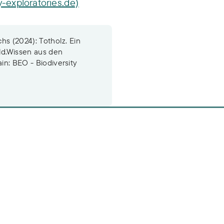
y-exploratories.de)
chs (2024): Totholz. Ein
ald.Wissen aus den
in: BEO - Biodiversity
n