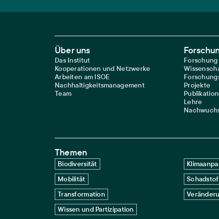
Footer Main Navigation
Über uns
Forschu
Das Institut
Forschung
Kooperationen und Netzwerke
Wissenscha
Arbeiten am ISOE
Forschungs
Nachhaltigkeitsmanagement
Projekte
Team
Publikatio
Lehre
Nachwuchs
Themen
Biodiversität
Klimaanpa
Mobilität
Schadstof
Transformation
Veränderu
Wissen und Partizipation