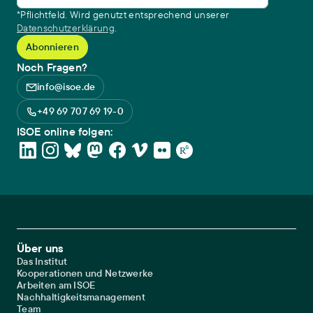
*Pflichtfeld. Wird genutzt entsprechend unserer
Datenschutzerklärung
.
Noch Fragen?
info@isoe.de
+49 69 707 69 19-0
ISOE online folgen:
Footer Main Navigation
Über uns
Das Institut
Kooperationen und Netzwerke
Arbeiten am ISOE
Nachhaltigkeitsmanagement
Team