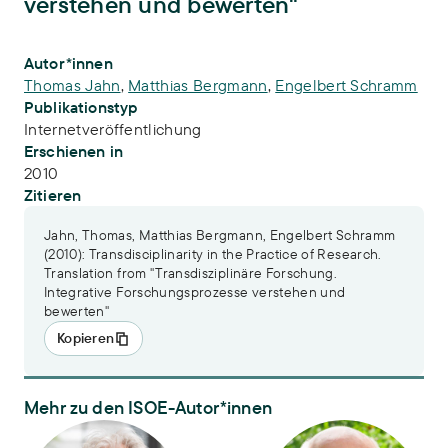
verstehen und bewerten"
Publikations-Infos
Autor*innen
Thomas Jahn
,
Matthias Bergmann
,
Engelbert Schramm
Publikationstyp
Internetveröffentlichung
Erschienen in
2010
Zitieren
Jahn, Thomas, Matthias Bergmann, Engelbert Schramm
(2010): Transdisciplinarity in the Practice of Research.
Translation from "Transdisziplinäre Forschung.
Integrative Forschungsprozesse verstehen und
bewerten"
Kopieren
Mehr zu den ISOE-Autor*innen
Dr. Thomas Jahn
Prof. Dr.-Ing. Matthias Berg