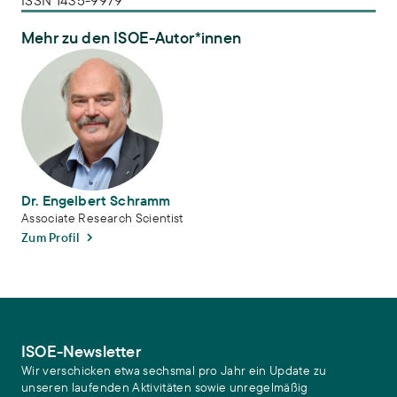
ISSN 1435-9979
Mehr zu den ISOE-Autor*innen
Dr. Engelbert Schramm
Dr. Engelbert Schramm
Associate Research Scientist
Zum Profil
ISOE-Newsletter
Wir verschicken etwa sechsmal pro Jahr ein Update zu
unseren laufenden Aktivitäten sowie unregelmäßig