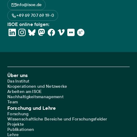
info@isoe.de
+49 69 707 69 19-0
ISOE online folgen:
Footer Main Navigation
Über uns
Das Institut
Kooperationen und Netzwerke
Arbeiten am ISOE
Nachhaltigkeitsmanagement
Team
Forschung und Lehre
Forschung
Wissenschaftliche Bereiche und Forschungsfelder
Projekte
Publikationen
Lehre