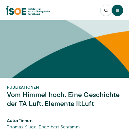
Open 
PUBLIKATIONEN
Vom Himmel hoch. Eine Geschichte
der TA Luft. Elemente II:Luft
Publikations-Infos
Autor*innen
Thomas Kluge
,
Engelbert Schramm