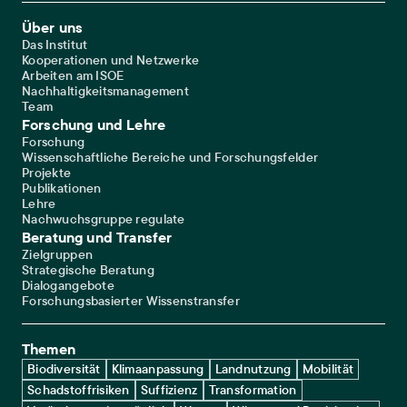
Footer Main Navigation
Über uns
Das Institut
Kooperationen und Netzwerke
Arbeiten am ISOE
Nachhaltigkeitsmanagement
Team
Forschung und Lehre
Forschung
Wissenschaftliche Bereiche und Forschungsfelder
Projekte
Publikationen
Lehre
Nachwuchsgruppe regulate
Beratung und Transfer
Zielgruppen
Strategische Beratung
Dialogangebote
Forschungsbasierter Wissenstransfer
Themen
Biodiversität
Klimaanpassung
Landnutzung
Mobilität
Schadstoffrisiken
Suffizienz
Transformation