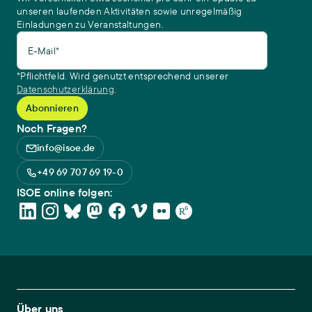
unseren laufenden Aktivitäten sowie unregelmäßig
Einladungen zu Veranstaltungen.
E-Mail*
*Pflichtfeld. Wird genutzt entsprechend unserer
Datenschutzerklärung
.
Noch Fragen?
info@isoe.de
+49 69 707 69 19-0
ISOE online folgen:
Footer Main Navigation
Über uns