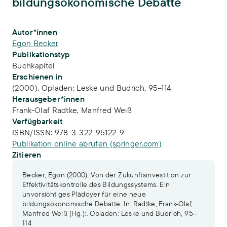
bildungsökonomische Debatte
Publikations-Infos
Autor*innen
Egon Becker
Publikationstyp
Buchkapitel
Erschienen in
(2000). Opladen: Leske und Budrich, 95–114
Herausgeber*innen
Frank-Olaf Radtke,
Manfred Weiß
Verfügbarkeit
ISBN/ISSN:
978-3-322-95122-9
Publikation online abrufen (springer.com)
Zitieren
Becker, Egon (2000): Von der Zukunftsinvestition zur
Effektivitätskontrolle des Bildungssystems. Ein
unvorsichtiges Plädoyer für eine neue
bildungsökonomische Debatte. In: Radtke, Frank-Olaf,
Manfred Weiß (Hg.):. Opladen: Leske und Budrich, 95–
114