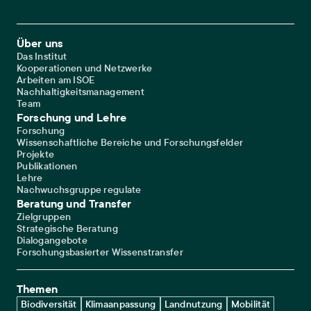
Footer Main Navigation
Über uns
Das Institut
Kooperationen und Netzwerke
Arbeiten am ISOE
Nachhaltigkeitsmanagement
Team
Forschung und Lehre
Forschung
Wissenschaftliche Bereiche und Forschungsfelder
Projekte
Publikationen
Lehre
Nachwuchsgruppe regulate
Beratung und Transfer
Zielgruppen
Strategische Beratung
Dialogangebote
Forschungsbasierter Wissenstransfer
Themen
Biodiversität
Klimaanpassung
Landnutzung
Mobilität