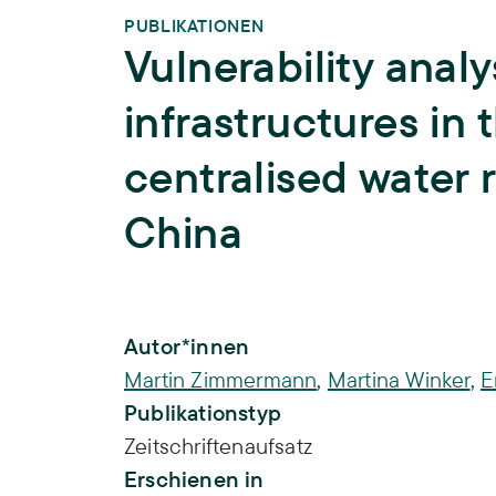
PUBLIKATIONEN
Vulnerability analys
infrastructures in 
centralised water 
China
Publikations-Infos
Autor*innen
Martin Zimmermann
,
Martina Winker
,
E
Publikationstyp
Zeitschriftenaufsatz
Erschienen in