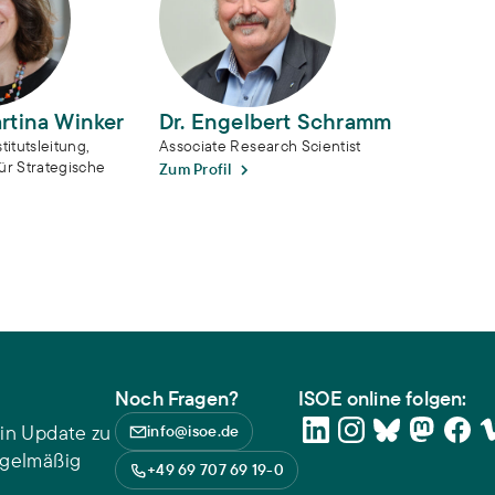
artina Winker
Dr. Engelbert Schramm
titutsleitung,
Associate Research Scientist
ür Strategische
Zum Profil
Noch Fragen?
ISOE online folgen:
in Update zu
info@isoe.de
egelmäßig
+49 69 707 69 19-0