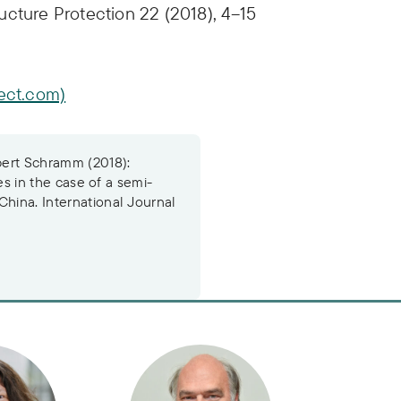
tructure Protection 22 (2018), 4–15
rect.com)
bert Schramm (2018):
res in the case of a semi-
China. International Journal
n
tina Winker
Dr. Engelbert Schramm