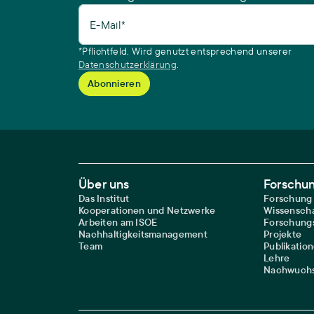
E-Mail*
*Pflichtfeld. Wird genutzt entsprechend unserer
Datenschutzerklärung
.
Footer Main Navigation
Über uns
Forschu
Das Institut
Forschung
Kooperationen und Netzwerke
Wissenscha
Arbeiten am ISOE
Forschungs
Nachhaltigkeitsmanagement
Projekte
Team
Publikatio
Lehre
Nachwuchs