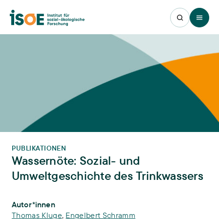
Open 
PUBLIKATIONEN
Wassernöte: Sozial- und
Umweltgeschichte des Trinkwassers
Publikations-Infos
Autor*innen
Thomas Kluge
,
Engelbert Schramm