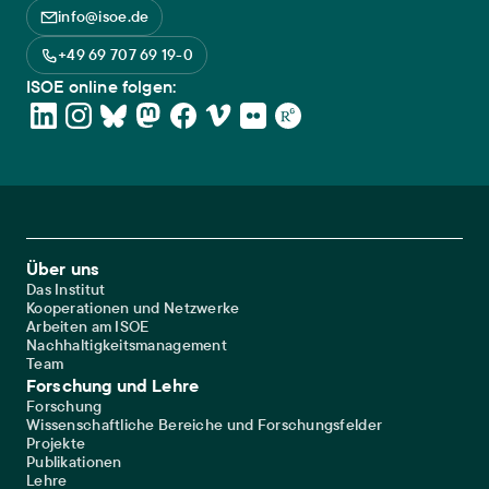
info@isoe.de
+49 69 707 69 19-0
ISOE online folgen:
Footer Main Navigation
Über uns
Das Institut
Kooperationen und Netzwerke
Arbeiten am ISOE
Nachhaltigkeitsmanagement
Team
Forschung und Lehre
Forschung
Wissenschaftliche Bereiche und Forschungsfelder
Projekte
Publikationen
Lehre