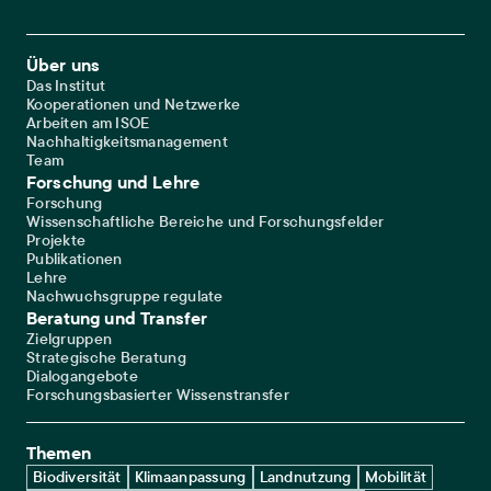
Footer Main Navigation
Über uns
Das Institut
Kooperationen und Netzwerke
Arbeiten am ISOE
Nachhaltigkeitsmanagement
Team
Forschung und Lehre
Forschung
Wissenschaftliche Bereiche und Forschungsfelder
Projekte
Publikationen
Lehre
Nachwuchsgruppe regulate
Beratung und Transfer
Zielgruppen
Strategische Beratung
Dialogangebote
Forschungsbasierter Wissenstransfer
Themen
Biodiversität
Klimaanpassung
Landnutzung
Mobilität