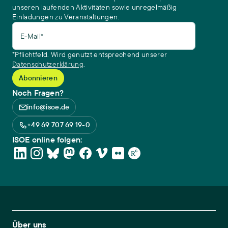
unseren laufenden Aktivitäten sowie unregelmäßig
Einladungen zu Veranstaltungen.
E-Mail*
*Pflichtfeld. Wird genutzt entsprechend unserer
Datenschutzerklärung
.
Noch Fragen?
info@isoe.de
+49 69 707 69 19-0
ISOE online folgen:
Footer Main Navigation
Über uns