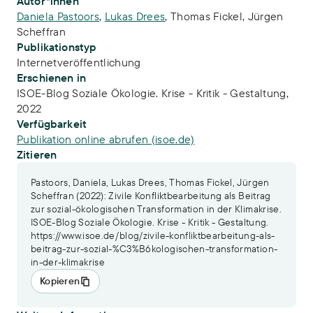
Publikations-Infos
Autor*innen
Daniela Pastoors
,
Lukas Drees
,
Thomas Fickel
,
Jürgen
Scheffran
Publikationstyp
Internetveröffentlichung
Erschienen in
ISOE-Blog Soziale Ökologie. Krise - Kritik - Gestaltung,
2022
Verfügbarkeit
Publikation online abrufen (isoe.de)
Zitieren
Pastoors, Daniela, Lukas Drees, Thomas Fickel, Jürgen
Scheffran (2022): Zivile Konfliktbearbeitung als Beitrag
zur sozial-ökologischen Transformation in der Klimakrise.
ISOE-Blog Soziale Ökologie. Krise - Kritik - Gestaltung.
https://www.isoe.de/blog/zivile-konfliktbearbeitung-als-
beitrag-zur-sozial-%C3%B6kologischen-transformation-
in-der-klimakrise
Kopieren