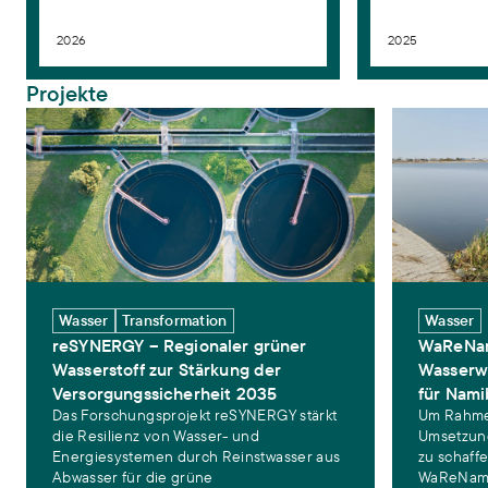
2026
2025
Projekte
reSYNERGY – Regionaler grüner Wasserstoff zur Stärkung der Ver
WaReNam – Me
Wasser
Transformation
Wasser
reSYNERGY – Regionaler grüner
WaReNam
Wasserstoff zur Stärkung der
Wasserw
Versorgungssicherheit 2035
für Nami
Das Forschungsprojekt reSYNERGY stärkt
Um Rahme
die Resilienz von Wasser- und
Umsetzun
Energiesystemen durch Reinstwasser aus
zu schaffe
Abwasser für die grüne
WaReNam 