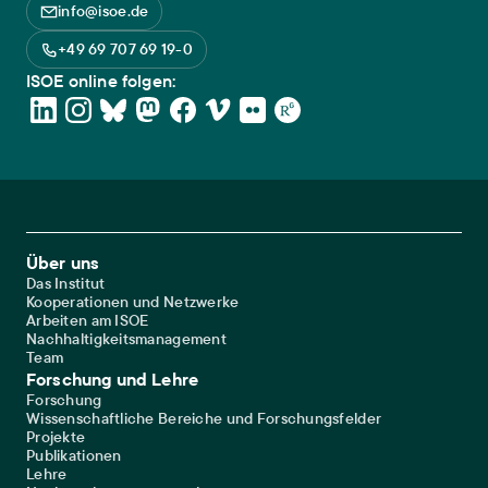
info@isoe.de
+49 69 707 69 19-0
ISOE online folgen:
Footer Main Navigation
Über uns
Das Institut
Kooperationen und Netzwerke
Arbeiten am ISOE
Nachhaltigkeitsmanagement
Team
Forschung und Lehre
Forschung
Wissenschaftliche Bereiche und Forschungsfelder
Projekte
Publikationen
Lehre