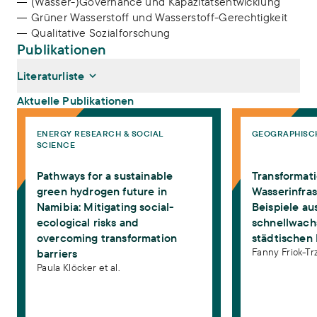
(Wasser-)Governance und Kapazitätsentwicklung
Grüner Wasserstoff und Wasserstoff-Gerechtigkeit
Qualitative Sozialforschung
Publikationen
Literaturliste
Aktuelle Publikationen
Pathways for a sustainable green hydrogen future in Namibia: Mitig
Transformation von
ENERGY RESEARCH & SOCIAL
GEOGRAPHISC
Klöcker, Paula, Jonathan Pillen, Sophia Keller, Martin
SCIENCE
Zimmermann (2026):
Pathways for a sustainable green
hydrogen future in Namibia: Mitigating social-ecological risks
Pathways for a sustainable
Transformat
and overcoming transformation barriers
. Energy Research &
Social Science 138, 104803.
green hydrogen future in
Wasserinfras
https://doi.org/10.1016/j.erss.2026.104803
Namibia: Mitigating social-
Beispiele au
Frick-Trzebitzky, Fanny, Sophia Keller, Heide Kerber, Martin
ecological risks and
schnellwac
Zimmermann (2025):
Transformation von
overcoming transformation
städtischen 
Wasserinfrastrukturen. Beispiele aus einer schnellwachsenden
Fanny Frick-Trz
barriers
städtischen Region in Namibia
. Geographische Rundschau
Paula Klöcker et al.
(12), 38–43