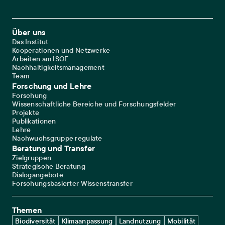
Footer Main Navigation
Über uns
Das Institut
Kooperationen und Netzwerke
Arbeiten am ISOE
Nachhaltigkeitsmanagement
Team
Forschung und Lehre
Forschung
Wissenschaftliche Bereiche und Forschungsfelder
Projekte
Publikationen
Lehre
Nachwuchsgruppe regulate
Beratung und Transfer
Zielgruppen
Strategische Beratung
Dialogangebote
Forschungsbasierter Wissenstransfer
Themen
Biodiversität
Klimaanpassung
Landnutzung
Mobilität