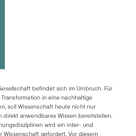
Lehre
Hochschullehre und
Biodiversität
Nachwuchsbildung,
Lehrende,
Lehrveranstaltungen,
Landnutzung
Abschlussarbeiten,
ISOE-Lecture
Schadstoffrisiken
Nachwuchsgruppe regulate
Transformation
esellschaft befindet sich im Umbruch. Für
Wissen und Partizipation
 Transformation in eine nachhaltige
n, soll Wissenschaft heute nicht nur
 direkt anwendbares Wissen bereitstellen.
ungsdisziplinen wird ein inter- und
er Wissenschaft gefordert. Vor diesem