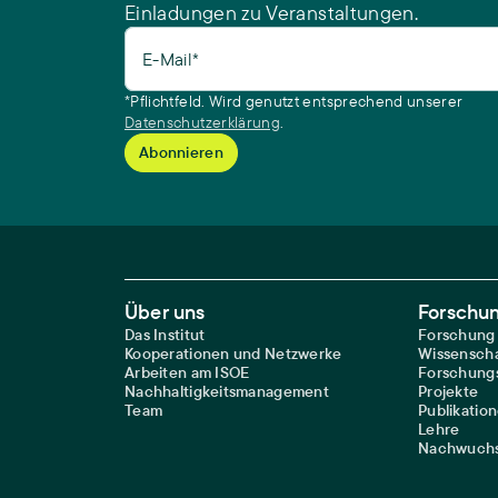
Einladungen zu Veranstaltungen.
E-Mail*
*Pflichtfeld. Wird genutzt entsprechend unserer
Datenschutzerklärung
.
Footer Main Navigation
Über uns
Forschu
Das Institut
Forschung
Kooperationen und Netzwerke
Wissenscha
Arbeiten am ISOE
Forschungs
Nachhaltigkeitsmanagement
Projekte
Team
Publikatio
Lehre
Nachwuchs