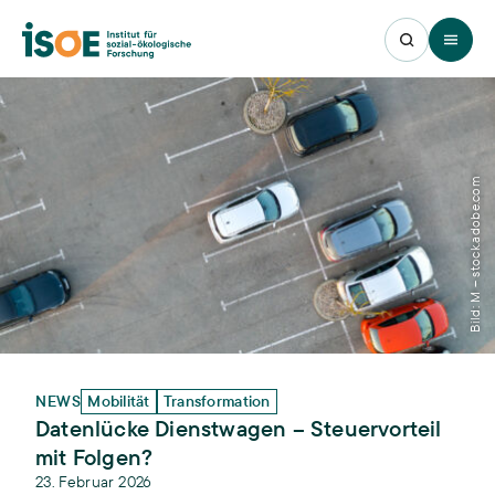
Open 
Bild: M – stock.adobe.com
NEWS
Mobilität
Transformation
Datenlücke Dienstwagen – Steuervorteil
mit Folgen?
23. Februar 2026