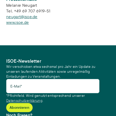
Melanie Neugart
Tel. +49 69 707 6919-51
neugart@isoe.de
www.isoe.de
ISOE-Newsletter
Wir verschicken etwa sechsmal pro Jahr ein Update zu
unseren laufenden Aktivitäten sowie unregelmäßig
Einladungen zu Veranstaltungen.
E-Mail*
*Pflichtfeld. Wird genutzt entsprechend unserer
Datenschutzerklärung
.
Noch Fragen?