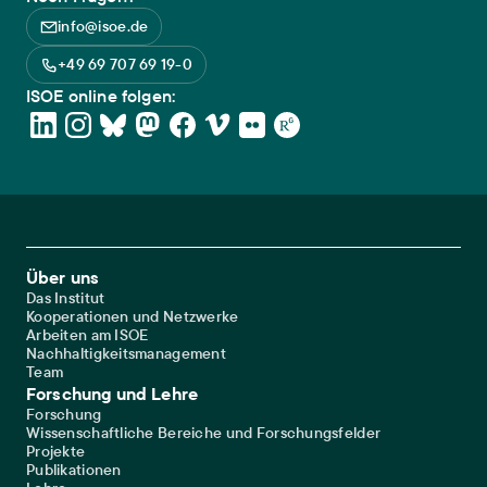
info@isoe.de
+49 69 707 69 19-0
ISOE online folgen:
Footer Main Navigation
Über uns
Das Institut
Kooperationen und Netzwerke
Arbeiten am ISOE
Nachhaltigkeitsmanagement
Team
Forschung und Lehre
Forschung
Wissenschaftliche Bereiche und Forschungsfelder
Projekte
Publikationen