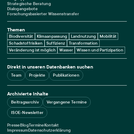
Strategische Beratung
Dialogangebote
Forschungsbasierter Wissenstransfer
Themen
Biodiversität
Klimaanpassung
Landnutzung
Mobilität
Schadstoffrisiken
Suffizienz
Transformation
Veränderung ist möglich
Wasser
Wissen und Partizipation
Direkt in unseren Datenbanken suchen
Team
Projekte
Publikationen
Archivierte Inhalte
Beitragsarchiv
Vergangene Termine
ISOE-Newsletter
Service navigation
Presse
Blog
Termine
Kontakt
Legal navigation
Impressum
Datenschutzerklärung