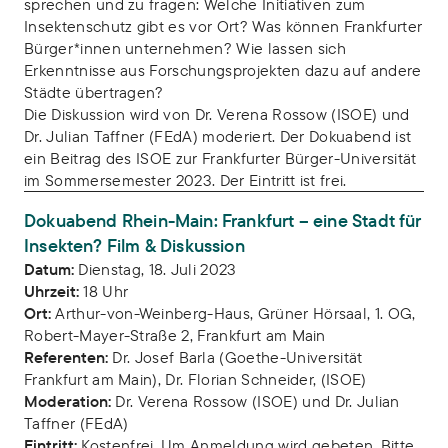
sprechen und zu fragen: Welche Initiativen zum
Insektenschutz gibt es vor Ort? Was können Frankfurter
Bürger*innen unternehmen? Wie lassen sich
Erkenntnisse aus Forschungsprojekten dazu auf andere
Städte übertragen?
Die Diskussion wird von Dr. Verena Rossow (ISOE) und
Dr. Julian Taffner (FEdA) moderiert. Der Dokuabend ist
ein Beitrag des ISOE zur Frankfurter Bürger-Universität
im Sommersemester 2023. Der Eintritt ist frei.
Dokuabend Rhein-Main: Frankfurt – eine Stadt für
Insekten? Film & Diskussion
Datum:
Dienstag, 18. Juli 2023
Uhrzeit:
18 Uhr
Ort:
Arthur-von-Weinberg-Haus, Grüner Hörsaal, 1. OG,
Robert-Mayer-Straße 2, Frankfurt am Main
Referenten:
Dr. Josef Barla (Goethe-Universität
Frankfurt am Main), Dr. Florian Schneider, (ISOE)
Moderation:
Dr. Verena Rossow (ISOE) und Dr. Julian
Taffner (FEdA)
Eintritt:
Kostenfrei. Um Anmeldung wird gebeten. Bitte