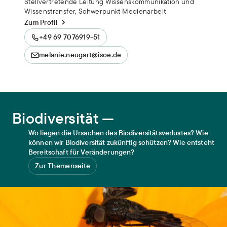
Stellvertretende Leitung Wissenskommunikation und
Wissenstransfer, Schwerpunkt Medienarbeit
Zum Profil
+49 69 7076919-51
melanie.neugart@isoe.de
Biodiversität
Biodiversität —
Wo liegen die Ursachen des Biodiversitätsverlustes? Wie
können wir Biodiversität zukünftig schützen? Wie entsteht
Bereitschaft für Veränderungen?
Zur Themenseite