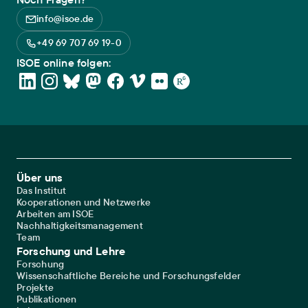
info@isoe.de
+49 69 707 69 19-0
ISOE online folgen:
Footer Main Navigation
Über uns
Das Institut
Kooperationen und Netzwerke
Arbeiten am ISOE
Nachhaltigkeitsmanagement
Team
Forschung und Lehre
Forschung
Wissenschaftliche Bereiche und Forschungsfelder
Projekte
Publikationen