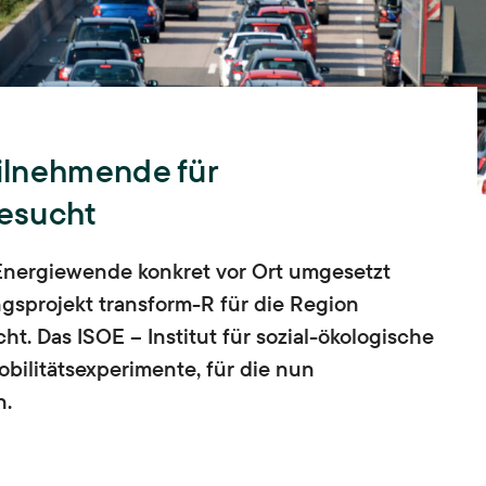
Lehre
Hochschullehre und
Biodiversität
Nachwuchsbildung,
Lehrende,
Lehrveranstaltungen,
Landnutzung
Abschlussarbeiten,
ISOE-Lecture
ilnehmende für
Schadstoffrisiken
Nachwuchsgruppe regulate
gesucht
Transformation
 Energiewende konkret vor Ort umgesetzt
gsprojekt transform-R für die Region
Wissen und Partizipation
t. Das ISOE – Institut für sozial-ökologische
bilitätsexperimente, für die nun
n.