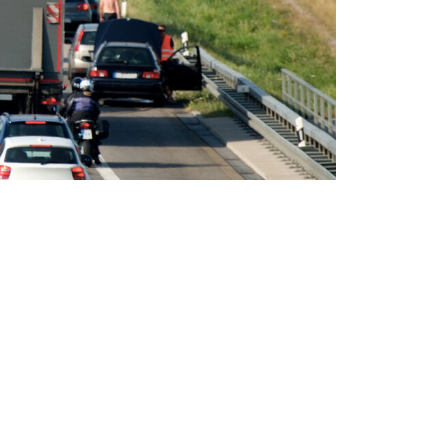
Transdisziplinarität
Klimaanpassung
Mobilität
Suffizienz
Wasser