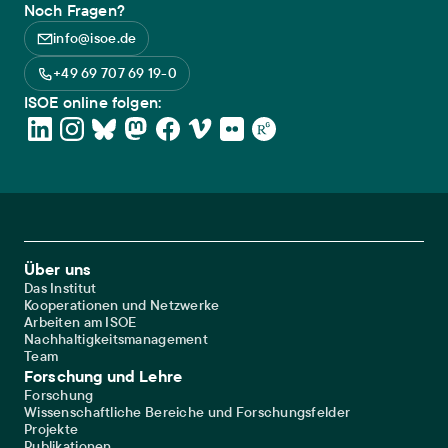
Noch Fragen?
info@isoe.de
+49 69 707 69 19-0
ISOE online folgen:
Footer Main Navigation
Über uns
Das Institut
Kooperationen und Netzwerke
Arbeiten am ISOE
Nachhaltigkeitsmanagement
Team
Forschung und Lehre
Forschung
Wissenschaftliche Bereiche und Forschungsfelder
Projekte
Publikationen