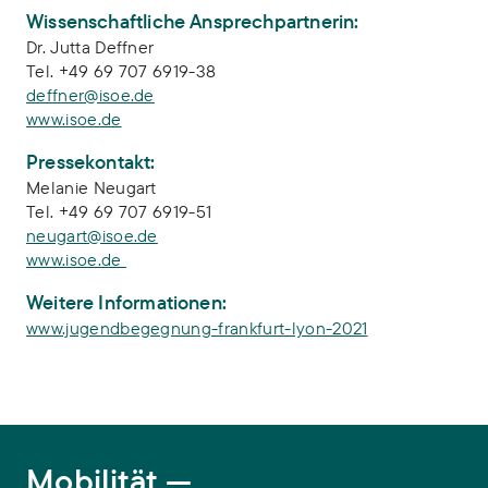
Wissenschaftliche Ansprechpartnerin:
Dr. Jutta Deffner
Tel. +49 69 707 6919-38
deffner@isoe.de
www.isoe.de
Pressekontakt:
Melanie Neugart
Tel. +49 69 707 6919-51
neugart@isoe.de
www.isoe.de
Weitere Informationen:
www.jugendbegegnung-frankfurt-lyon-2021
Mobilität
Mobilität —