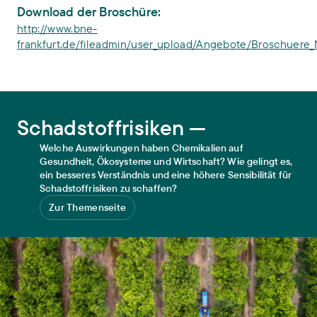
Download der Broschüre:
http://www.bne-
frankfurt.de/fileadmin/user_upload/Angebote/Broschuere_Na
Schadstoffrisiken
Schadstoffrisiken —
Welche Auswirkungen haben Chemikalien auf
Gesundheit, Ökosysteme und Wirtschaft? Wie gelingt es,
ein besseres Verständnis und eine höhere Sensibilität für
Schadstoffrisiken zu schaffen?
Zur Themenseite