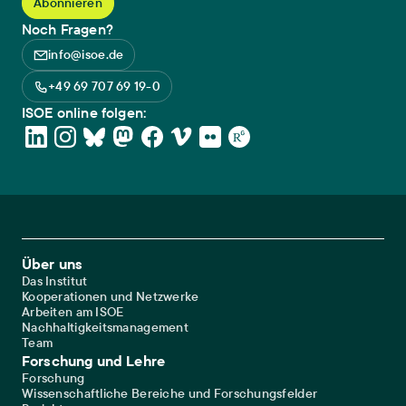
Noch Fragen?
info@isoe.de
+49 69 707 69 19-0
ISOE online folgen:
Footer Main Navigation
Über uns
Das Institut
Kooperationen und Netzwerke
Arbeiten am ISOE
Nachhaltigkeitsmanagement
Team
Forschung und Lehre
Forschung
Wissenschaftliche Bereiche und Forschungsfelder