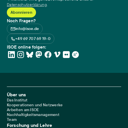
Datenschutzerklärung
.
Noch Fragen?
info@isoe.de
+49 69 707 69 19-0
ISOE online folgen:
Footer Main Navigation
Über uns
Das Institut
Kooperationen und Netzwerke
Arbeiten am ISOE
Nachhaltigkeitsmanagement
Team
Forschung und Lehre