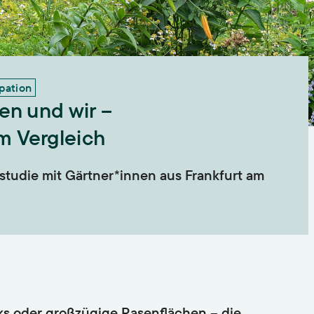
Lehre
Hochschullehre und
Biodiversität
Nachwuchsbildung,
Lehrende,
Lehrveranstaltungen,
pation
Landnutzung
Abschlussarbeiten,
ISOE-Lecture
en und wir –
Schadstoffrisiken
Nachwuchsgruppe regulate
m Vergleich
Transformation
studie mit Gärtner*innen aus Frankfurt am
Wissen und Partizipation
ks oder großzügige Rasenflächen – die