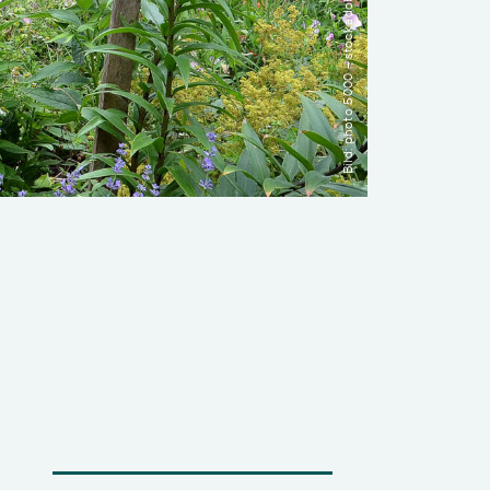
Bild: photo 5000 – stock.adobe.com
Transdisziplinarität
Klimaanpassung
Mobilität
Suffizienz
Wasser