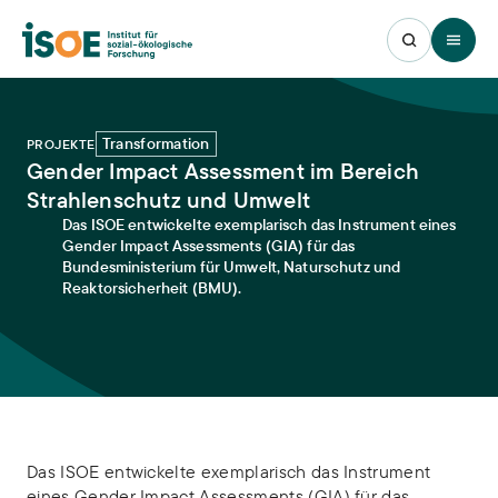
Open 
Transformation
PROJEKTE
Gender Impact Assessment im Bereich
Strahlenschutz und Umwelt
Das ISOE entwickelte exemplarisch das Instrument eines
Gender Impact Assessments (GIA) für das
Bundesministerium für Umwelt, Naturschutz und
Reaktorsicherheit (BMU).
Das ISOE entwickelte exemplarisch das Instrument
eines Gender Impact Assessments (GIA) für das