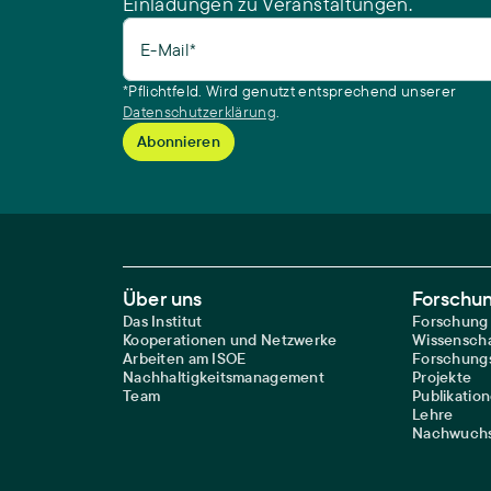
Einladungen zu Veranstaltungen.
E-Mail*
*Pflichtfeld. Wird genutzt entsprechend unserer
Datenschutzerklärung
.
Footer Main Navigation
Über uns
Forschu
Das Institut
Forschung
Kooperationen und Netzwerke
Wissenscha
Arbeiten am ISOE
Forschungs
Nachhaltigkeitsmanagement
Projekte
Team
Publikatio
Lehre
Nachwuchs