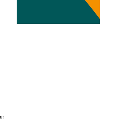
Transdisziplinarität
Klimaanpassung
Mobilität
Suffizienz
Wasser
e
en