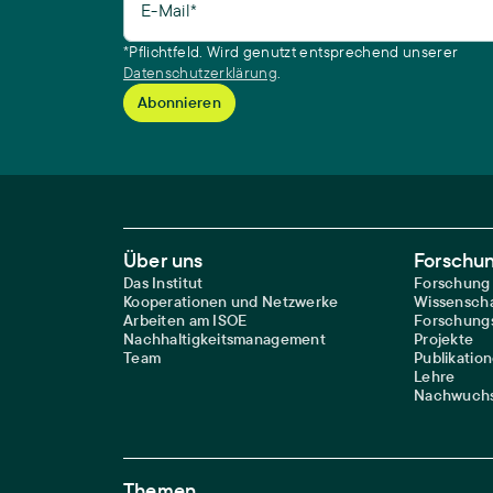
E-Mail*
*Pflichtfeld. Wird genutzt entsprechend unserer
Datenschutzerklärung
.
Footer Main Navigation
Über uns
Forschu
Das Institut
Forschung
Kooperationen und Netzwerke
Wissenscha
Arbeiten am ISOE
Forschungs
Nachhaltigkeitsmanagement
Projekte
Team
Publikatio
Lehre
Nachwuchs
Themen