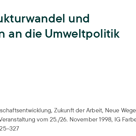
Lehre
ukturwandel und
Hochschullehre und
Biodiversität
Nachwuchsbildung,
 an die Umweltpolitik
Lehrende,
Lehrveranstaltungen,
Landnutzung
Abschlussarbeiten,
ISOE-Lecture
Schadstoffrisiken
Nachwuchsgruppe regulate
Transformation
Wissen und Partizipation
tschaftsentwicklung, Zukunft der Arbeit, Neue Weg
 Veranstaltung vom 25./26. November 1998, IG Farb
325–327