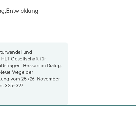
ng,Entwicklung
kturwandel und
 HLT Gesellschaft für
ftsfragen. Hessen im Dialog:
, Neue Wege der
ltung vom 25./26. November
in, 325–327
n