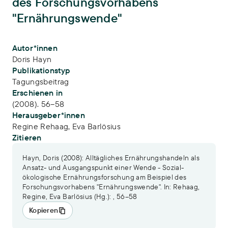
des Forschungsvorhabens
"Ernährungswende"
Publikations-Infos
Autor*innen
Doris Hayn
Publikationstyp
Tagungsbeitrag
Erschienen in
(2008). 56–58
Herausgeber*innen
Regine Rehaag,
Eva Barlösius
Zitieren
Hayn, Doris (2008): Alltägliches Ernährungshandeln als
Ansatz- und Ausgangspunkt einer Wende - Sozial-
ökologische Ernährungsforschung am Beispiel des
Forschungsvorhabens "Ernährungswende". In: Rehaag,
Regine, Eva Barlösius (Hg.): , 56–58
Kopieren