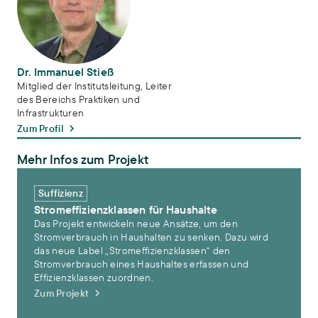
Dr. Immanuel Stieß
Mitglied der Institutsleitung, Leiter
des Bereichs Praktiken und
Infrastrukturen
Zum Profil
Mehr Infos zum Projekt
Stromeffizienzklassen für Haushalte
Suffizienz
Stromeffizienzklassen für Haushalte
Das Projekt entwickeln neue Ansätze, um den
Stromverbrauch in Haushalten zu senken. Dazu wird
das neue Label „Stromeffizienzklassen“ den
Stromverbrauch eines Haushaltes erfassen und
Effizienzklassen zuordnen.
Zum Projekt