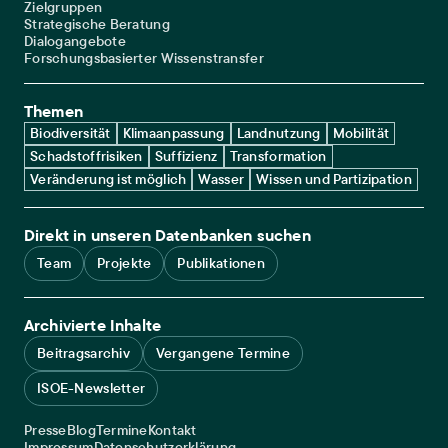
Zielgruppen
Strategische Beratung
Dialogangebote
Forschungsbasierter Wissenstransfer
Themen
Biodiversität
Klimaanpassung
Landnutzung
Mobilität
Schadstoffrisiken
Suffizienz
Transformation
Veränderung ist möglich
Wasser
Wissen und Partizipation
Direkt in unseren Datenbanken suchen
Team
Projekte
Publikationen
Archivierte Inhalte
Beitragsarchiv
Vergangene Termine
ISOE-Newsletter
Service navigation
Presse
Blog
Termine
Kontakt
Legal navigation
Impressum
Datenschutzerklärung