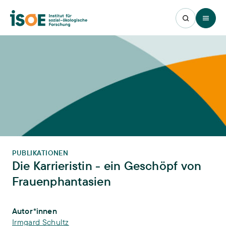
Open 
PUBLIKATIONEN
Die Karrieristin - ein Geschöpf von
Frauenphantasien
Publikations-Infos
Autor*innen
Irmgard Schultz