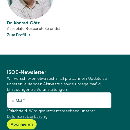
Dr. Konrad Götz
Associate Research Scientist
Zum Profil
ISOE-Newsletter
Wir verschicken etwa sechsmal pro Jahr ein Update zu
unseren laufenden Aktivitäten sowie unregelmäßig
Einladungen zu Veranstaltungen.
E-Mail*
*Pflichtfeld. Wird genutzt entsprechend unserer
Datenschutzerklärung
.