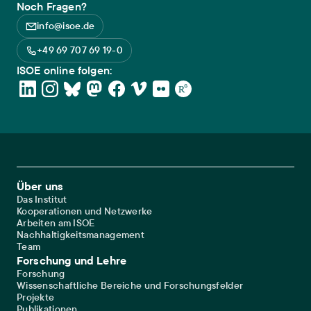
Noch Fragen?
info@isoe.de
+49 69 707 69 19-0
ISOE online folgen:
Footer Main Navigation
Über uns
Das Institut
Kooperationen und Netzwerke
Arbeiten am ISOE
Nachhaltigkeitsmanagement
Team
Forschung und Lehre
Forschung
Wissenschaftliche Bereiche und Forschungsfelder
Projekte
Publikationen