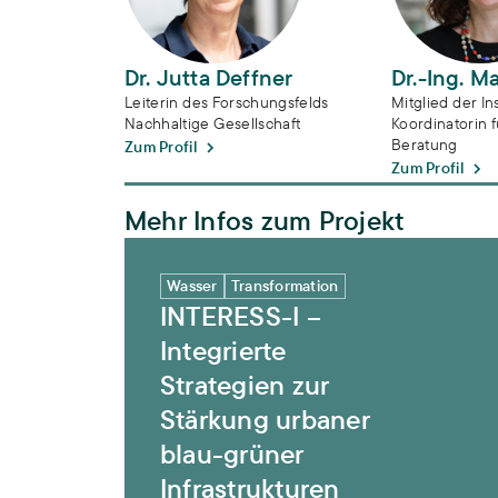
Dr. Jutta Deffner
Dr.-Ing. M
Leiterin des Forschungsfelds
Mitglied der Ins
Nachhaltige Gesellschaft
Koordinatorin f
Beratung
Zum Profil
Zum Profil
Mehr Infos zum Projekt
INTERESS-I – Integrierte Strategien zur S
Wasser
Transformation
INTERESS-I –
Integrierte
Strategien zur
Stärkung urbaner
blau-grüner
Infrastrukturen