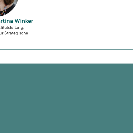
artina Winker
titutsleitung,
ür Strategische
tärkung urbaner blau-grüner Infrastrukturen