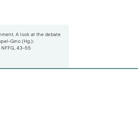
nment. A look at the debate
mpel-Gino (Hg.):
: NFFG, 43–55
n