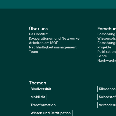
Footer Main Navigation
Über uns
Forschu
Das Institut
Forschung
Kooperationen und Netzwerke
Wissenscha
Arbeiten am ISOE
Forschungs
Nachhaltigkeitsmanagement
Projekte
Team
Publikatio
Lehre
Nachwuchs
Themen
Biodiversität
Klimaanpa
Mobilität
Schadstof
Transformation
Veränderu
Wissen und Partizipation